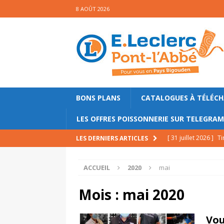
8 AOÛT 2026
BONS PLANS
CATALOGUES À TÉLÉC
LES OFFRES POISSONNERIE SUR TELEGRA
[ 31 juillet 2026 ]
Ti
LES DERNIERS ARTICLES
PRINCIPALE
ACCUEIL
2020
mai
[ 23 juillet 2026 ]
Sa
mollets
PRINCIPA
Mois :
mai 2020
[ 17 juillet 2026 ]
Ga
Vou
PRINCIPALE