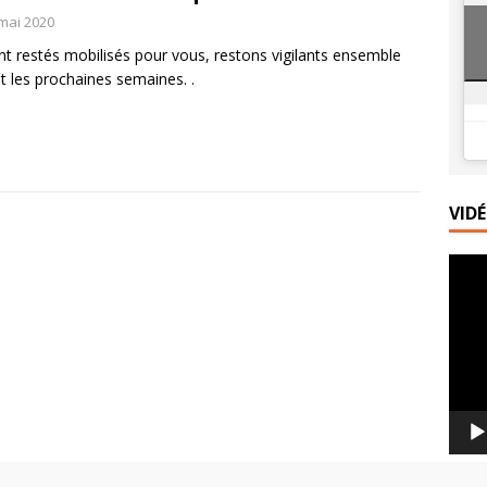
mai 2020
ace express au yaourt, caramel au beurre salé et sarrasin grillé
ont restés mobilisés pour vous, restons vigilants ensemble
t les prochaines semaines. .
misu glacé aux palets bretons et caramel au beurre salé
VID
Lecte
vidéo