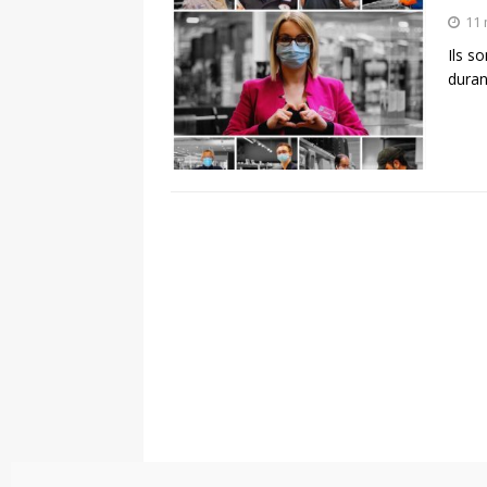
11 
[ 10 juillet 2026 ]
Gl
Ils s
PRINCIPALE
duran
[ 7 août 2026 ]
Tira
PRINCIPALE