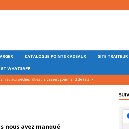
HARGER
CATALOGUE POINTS CADEAUX
SITE TRAITEUR
M ET WHATSAPP
ramisu aux pêches rôties : le dessert gourmand de l’été
SUI
lade bretonne aux pommes de terre nouvelles, andouille et œufs
LE
lettes roulées au saumon fumé, concombre et fromage frais
s nous avez manqué