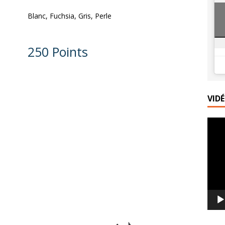
Blanc, Fuchsia, Gris, Perle
ace express au yaourt, caramel au beurre salé et sarrasin grillé
250 Points
misu glacé aux palets bretons et caramel au beurre salé
VID
Lecte
vidéo