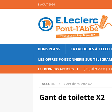
8 AOÛT 2026
BONS PLANS
CATALOGUES À TÉLÉC
LES OFFRES POISSONNERIE SUR TELEGRA
[ 31 juillet 2026 ]
Ti
LES DERNIERS ARTICLES
PRINCIPALE
ACCUEIL
Gant de toilette X2
[ 23 juillet 2026 ]
Sa
mollets
PRINCIPA
Gant de toilette X2
[ 17 juillet 2026 ]
Ga
PRINCIPALE