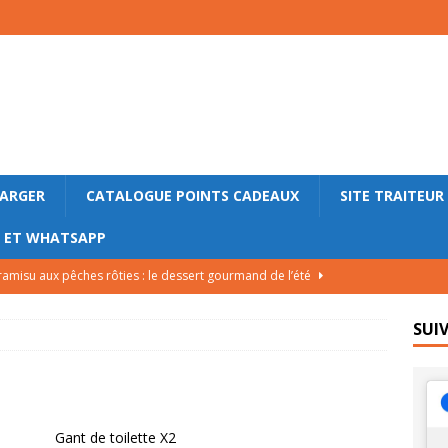
HARGER
CATALOGUE POINTS CADEAUX
SITE TRAITEUR
M ET WHATSAPP
ramisu aux pêches rôties : le dessert gourmand de l’été
SUI
lade bretonne aux pommes de terre nouvelles, andouille et œufs
LE
lettes roulées au saumon fumé, concombre et fromage frais
Gant de toilette X2