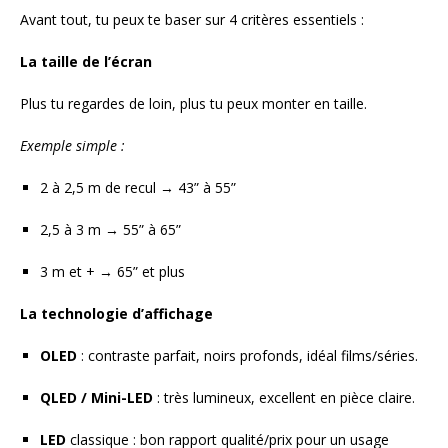
Avant tout, tu peux te baser sur 4 critères essentiels :
La taille de l’écran
Plus tu regardes de loin, plus tu peux monter en taille.
Exemple simple :
2 à 2,5 m de recul → 43” à 55”
2,5 à 3 m → 55” à 65”
3 m et + → 65” et plus
La technologie d’affichage
OLED
: contraste parfait, noirs profonds, idéal films/séries.
QLED / Mini-LED
: très lumineux, excellent en pièce claire.
LED
classique : bon rapport qualité/prix pour un usage