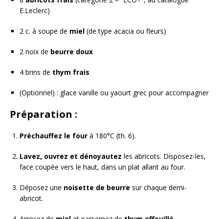
E.Leclerc)
2 c. à soupe de
miel
(de type acacia ou fleurs)
2 noix de
beurre doux
4 brins de
thym frais
(Optionnel) : glace vanille ou yaourt grec pour accompagner
Préparation :
Préchauffez le four
à 180°C (th. 6).
Lavez, ouvrez et dénoyautez
les abricots. Disposez-les,
face coupée vers le haut, dans un plat allant au four.
Déposez une
noisette de beurre
sur chaque demi-
abricot.
Arrosez de
miel
et parsemez de
thym effeuillé
.