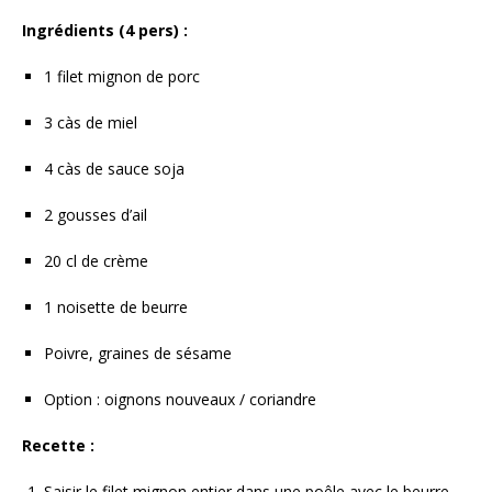
Ingrédients (4 pers) :
1 filet mignon de porc
3 càs de miel
4 càs de sauce soja
2 gousses d’ail
20 cl de crème
1 noisette de beurre
Poivre, graines de sésame
Option : oignons nouveaux / coriandre
Recette :
Saisir le filet mignon entier dans une poêle avec le beurre