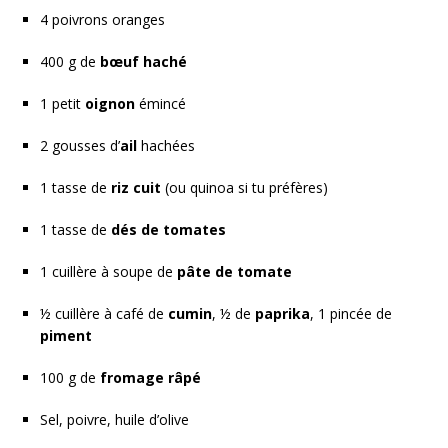
4 poivrons oranges
400 g de
bœuf haché
1 petit
oignon
émincé
2 gousses d’
ail
hachées
1 tasse de
riz cuit
(ou quinoa si tu préfères)
1 tasse de
dés de tomates
1 cuillère à soupe de
pâte de tomate
½ cuillère à café de
cumin
, ½ de
paprika
, 1 pincée de
piment
100 g de
fromage râpé
Sel, poivre, huile d’olive