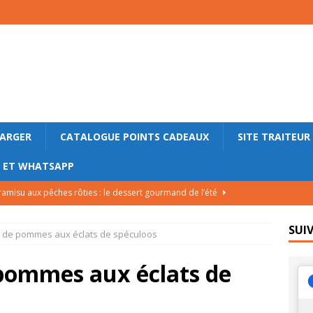
HARGER
CATALOGUE POINTS CADEAUX
SITE TRAITEUR
M ET WHATSAPP
ramisu aux pêches rôties : le dessert gourmand de l’été
SUI
in de pommes aux éclats de spéculoos
lade bretonne aux pommes de terre nouvelles, andouille et œufs
LE
 pommes aux éclats de
lettes roulées au saumon fumé, concombre et fromage frais