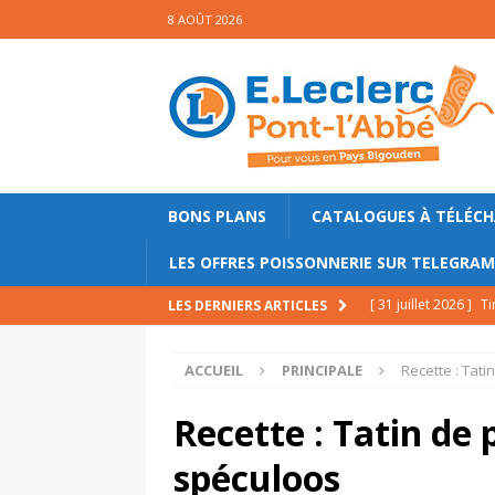
8 AOÛT 2026
BONS PLANS
CATALOGUES À TÉLÉC
LES OFFRES POISSONNERIE SUR TELEGRA
[ 31 juillet 2026 ]
Ti
LES DERNIERS ARTICLES
PRINCIPALE
ACCUEIL
PRINCIPALE
Recette : Tat
[ 23 juillet 2026 ]
Sa
mollets
PRINCIPA
Recette : Tatin de
[ 17 juillet 2026 ]
Ga
spéculoos
PRINCIPALE