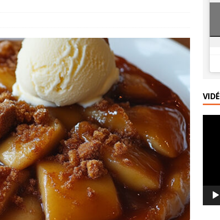
ace express au yaourt, caramel au beurre salé et sarrasin grillé
misu glacé aux palets bretons et caramel au beurre salé
VID
Lecte
vidéo