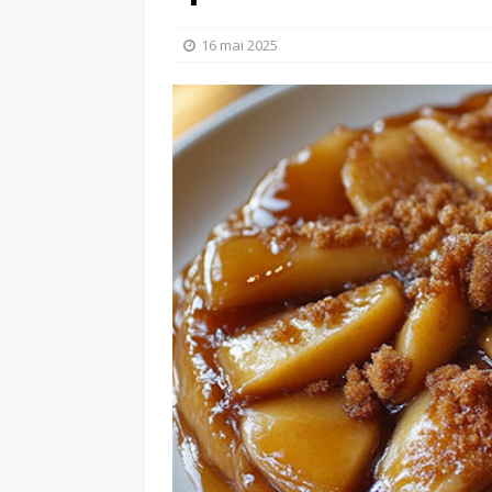
[ 10 juillet 2026 ]
Gl
16 mai 2025
PRINCIPALE
[ 7 août 2026 ]
Tira
PRINCIPALE