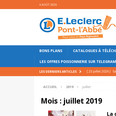
6 AOÛT 2026
BONS PLANS
CATALOGUES À TÉLÉC
LES OFFRES POISSONNERIE SUR TELEGRA
[ 23 juillet 2026 ]
Sa
LES DERNIERS ARTICLES
mollets
PRINCIPA
ACCUEIL
2019
juillet
[ 17 juillet 2026 ]
Ga
PRINCIPALE
Mois :
juillet 2019
[ 10 juillet 2026 ]
Gl
La 
PRINCIPALE