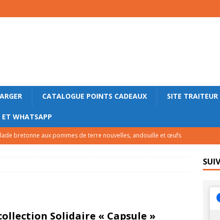
HARGER
CATALOGUE POINTS CADEAUX
SITE TRAITEUR
M ET WHATSAPP
lade bretonne aux pommes de terre nouvelles, andouille et œufs
LE
SUI
lettes roulées au saumon fumé, concombre et fromage frais
ace express au yaourt, caramel au beurre salé et sarrasin grillé
collection Solidaire « Capsule »