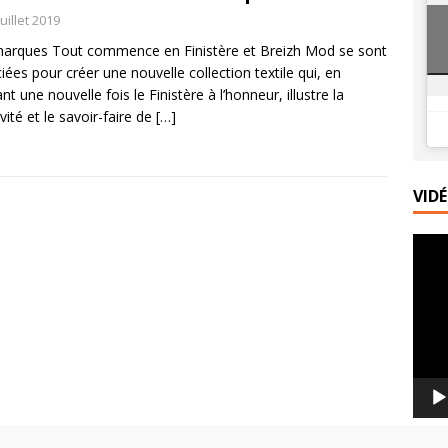
juillet 2019
telettes rustiques aux pêches, amandes et verveine
PRINCIPALE
arques Tout commence en Finistère et Breizh Mod se sont
ramisu aux pêches rôties : le dessert gourmand de l’été
iées pour créer une nouvelle collection textile qui, en
nt une nouvelle fois le Finistère à l’honneur, illustre la
vité et le savoir-faire de
[…]
VID
Lecte
vidéo