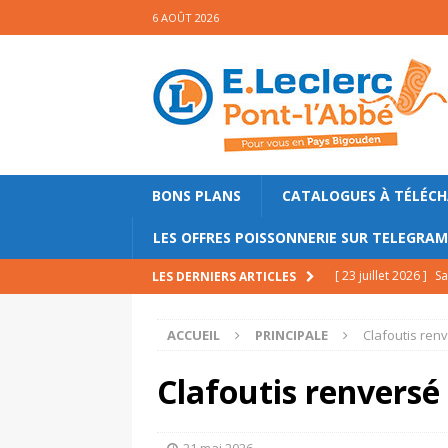
6 AOÛT 2026
BONS PLANS
CATALOGUES À TÉLÉC
LES OFFRES POISSONNERIE SUR TELEGRA
[ 23 juillet 2026 ]
Sa
LES DERNIERS ARTICLES
mollets
PRINCIPA
ACCUEIL
PRINCIPALE
Clafoutis ren
[ 17 juillet 2026 ]
Ga
PRINCIPALE
Clafoutis renversé 
[ 10 juillet 2026 ]
Gl
PRINCIPALE