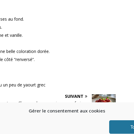
ises au fond.
s.
e et vanille.
ne belle coloration dorée.
e côté “renversé”.
ou un peu de yaourt grec
SUIVANT
urrata
Cheesecake sans cuisson aux fraises
de Bretagne
Gérer le consentement aux cookies
.
T