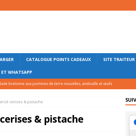
HARGER
CATALOGUE POINTS CADEAUX
SITE TRAITEUR
M ET WHATSAPP
lade bretonne aux pommes de terre nouvelles, andouille et œufs
LE
SUI
versé cerises & pistache
lettes roulées au saumon fumé, concombre et fromage frais
cerises & pistache
ace express au yaourt, caramel au beurre salé et sarrasin grillé