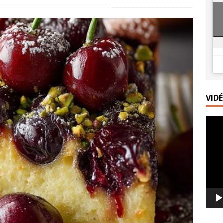
telettes rustiques aux pêches, amandes et verveine
PRINCIPALE
ramisu aux pêches rôties : le dessert gourmand de l’été
VID
Lecte
vidéo