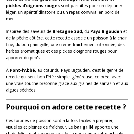
pickles d’oignons rouges
sont parfaites pour un déjeuner
léger, un apéritif dînatoire ou un repas convivial en bord de
mer.
Inspirée des saveurs de
Bretagne Sud
, du
Pays Bigouden
et
de la pêche côtière, cette recette associe un poisson à la chair
fine, du bon pain grillé, une crème fraîchement citronnée, des
herbes aromatiques et des pickles d’oignons rouges pour
apporter du pep’s.
À
Pont-l’Abbé
, au cœur du Pays Bigouden, c’est le genre de
recette qui sent bon l’été : simple, généreuse, colorée, avec
une vraie touche bretonne grâce aux graines de sarrasin et aux
algues séchées.
Pourquoi on adore cette recette ?
Ces tartines de poisson sont à la fois faciles à préparer,
visuelles et pleines de fraîcheur. Le
bar grillé
apporte une
chair délicate et savoureuse, idéale pour une recette estivale