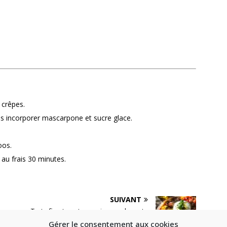
 crêpes.
uis incorporer mascarpone et sucre glace.
oos.
 au frais 30 minutes.
SUIVANT
 sauce
Tarte fine tomates anciennes, burrata
& pesto
Gérer le consentement aux cookies