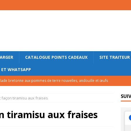
HARGER
CATALOGUE POINTS CADEAUX
SITE TRAITEUR
M ET WHATSAPP
lade bretonne aux pommes de terre nouvelles, andouille et œufs
LE
SUI
 façon tiramisu aux fraises
lettes roulées au saumon fumé, concombre et fromage frais
n tiramisu aux fraises
ace express au yaourt, caramel au beurre salé et sarrasin grillé