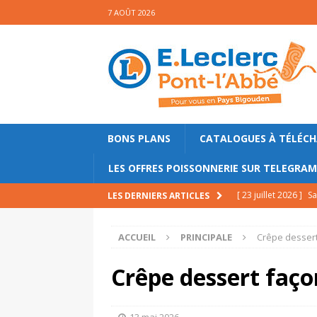
7 AOÛT 2026
BONS PLANS
CATALOGUES À TÉLÉC
LES OFFRES POISSONNERIE SUR TELEGRA
[ 23 juillet 2026 ]
Sa
LES DERNIERS ARTICLES
mollets
PRINCIPA
ACCUEIL
PRINCIPALE
Crêpe dessert
[ 17 juillet 2026 ]
Ga
PRINCIPALE
Crêpe dessert faço
[ 10 juillet 2026 ]
Gl
PRINCIPALE