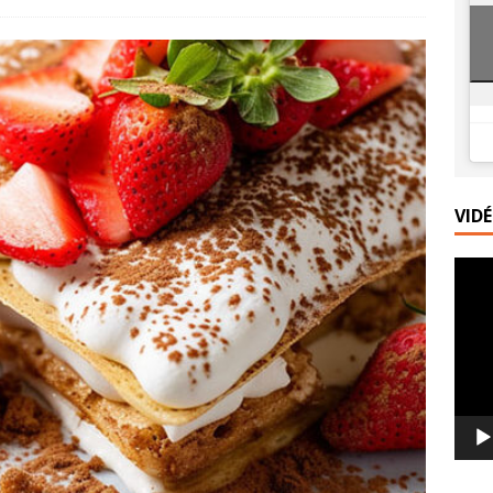
telettes rustiques aux pêches, amandes et verveine
PRINCIPALE
ramisu aux pêches rôties : le dessert gourmand de l’été
VID
Lecte
vidéo